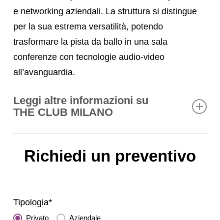
e networking aziendali. La struttura si distingue
per la sua estrema versatilità, potendo
trasformare la pista da ballo in una sala
conferenze con tecnologie audio-video
all’avanguardia.
Leggi altre informazioni su
THE CLUB MILANO
The Clubilano: Eccellenza e
Richiedi un preventivo
Prestigio
Milano è una capitale mondiale del business e
dell’intrattenimento notturno. Trovare una
Tipologia*
location che sappia coniugare serietà
Privato
Aziendale