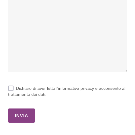
The Club Milano – Ambiente
L’ambiente è progettato per favorire la
socializzazione, elemento chiave di ogni meeting
di successo. La struttura dispone di aree
riservate dove la privacy è sempre garantita al
massimo livello. Molti brand scelgono questo
spazio per il lancio di campagne pubblicitarie o
per party aziendali esclusivi. L’estetica curata
funge da palcoscenico perfetto per comunicare
professionalità e dinamismo aziendale. La storia
Dichiaro di aver letto l'informativa privacy e acconsento al
trattamento dei dati.
del locale riflette la vivacità del quartiere
Moscova, una zona ricca di fascino e vitalità.
Scegliere questo spazio significa posizionarsi nel
centro nevralgico della città e dei suoi affari.