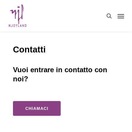
Skip
Menu
to
search
main
content
Contatti
Vuoi entrare in contatto con
noi?
CHIAMACI