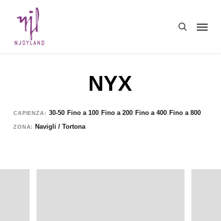
Skip
Menu
to
search
main
content
NYX
30-50
Fino a 100
Fino a 200
Fino a 400
Fino a 800
,
,
,
,
CAPIENZA
Navigli / Tortona
ZONA