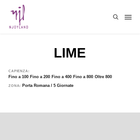
Skip
Menu
to
search
main
content
LIME
CAPIENZA
Fino a 100
Fino a 200
Fino a 400
Fino a 800
Oltre 800
,
,
,
,
Porta Romana / 5 Giornate
ZONA