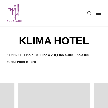
Skip
Menu
to
search
main
content
KLIMA HOTEL
Fino a 100
Fino a 200
Fino a 400
Fino a 800
,
,
,
CAPIENZA
Fuori Milano
ZONA