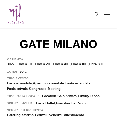
Skip
Menu
to
search
main
content
GATE MILANO
CAPIENZA
30-50
Fino a 100
Fino a 200
Fino a 400
Fino a 800
Oltre 800
,
,
,
,
,
Isola
ZONA
TIPO EVENTO
Cena aziendale
Aperitivo aziendale
Festa aziendale
,
,
,
Festa privata
Congresso
Meeting
,
,
Location
Sala privata
Luxury
Disco
,
,
,
TIPOLOGIA LOCALE
Cena
Buffet
Guardaroba
Palco
,
,
,
SERVIZI INCLUSI
SERVIZI SU RICHIESTA
Catering esterno
Ledwall
Schermi
Allestimento
,
,
,