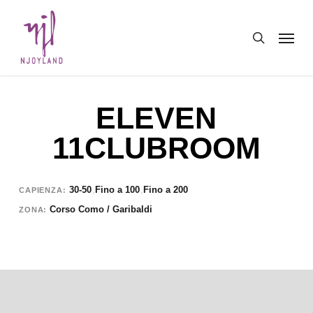
Skip
Menu
to
search
main
content
ELEVEN
11CLUBROOM
30-50
Fino a 100
Fino a 200
,
,
CAPIENZA
Corso Como / Garibaldi
ZONA