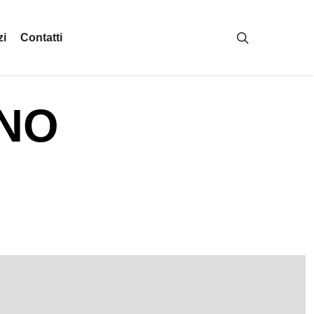
search
zi
Contatti
ANO