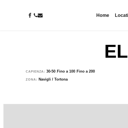
Skip
to
facebook
phone
email
Home
Locat
main
content
EL
30-50
Fino a 100
Fino a 200
,
,
CAPIENZA
Navigli / Tortona
ZONA