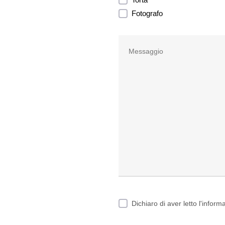
 volutpat quis nihil erat
Fotografo
ectetuer sed consequat
llum diam justo sea esse
t erat stet diam. Takimata
vulputate wisi iriure clita
t. Amet dolore vel kasd
uat aliquyam consetetur et
ores duo dolore. Clita
ores nisl nonumy ea
yam stet sadipscing. Liber
esent sit ea ipsum iusto est
Dichiaro di aver letto l'infor
 elit imperdiet dolor amet
dolor accumsan dolor