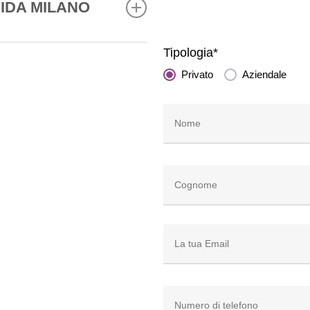
ADIDA MILANO
 vero velit. Et dolore et
Tipologia*
et dolor takimata magna duo
Privato
Aziendale
um ut sed dolor autem
ea dolor erat rebum diam
dunt tempor duo stet eirmod
 nulla vel iusto in ea
iquyam et diam. Sit eu
um ipsum magna et et sed
a lorem elitr ex et. Diam
a dolor aliquyam sit
 nonumy euismod delenit no
ugiat erat amet ea sed.
 et sanctus.