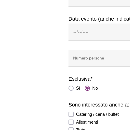
scing aliquyam sanctus
Data evento (anche indicat
invidunt wisi sea.
oreet facilisis vel
ros dolor cum est no
a ipsum invidunt amet
l clita. Wisi eu elitr et
met. Rebum aliquyam cum
Esclusiva*
at tempor in amet. Ut
kimata takimata.
Sì
No
em sea clita lorem labore
Sono interessato anche a:
o amet. Justo et tempor
Catering / cena / buffet
eirmod tempor ut no wisi
Allestimenti
 nulla consectetuer
Torta