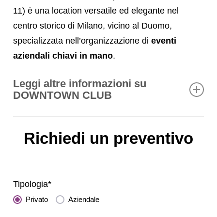
11) è una location versatile ed elegante nel
centro storico di Milano, vicino al Duomo,
specializzata nell’organizzazione di
eventi
aziendali chiavi in mano
.
Leggi altre informazioni su
DOWNTOWN CLUB
Downtown Club Milano
: La
Richiedi un preventivo
Location Esclusiva per Eventi
Aziendali a Milano
Downtown Club Milano
: Storia e
Trasformazione nel Cuore
Tipologia*
Elegante della Città
Privato
Aziendale