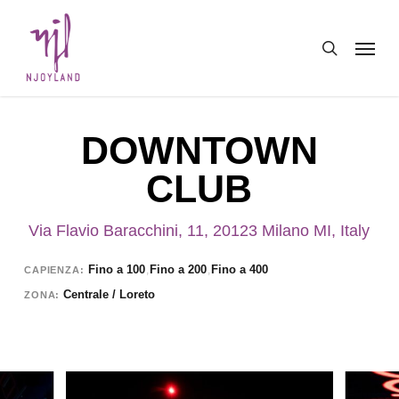
Skip
Menu
to
search
main
content
DOWNTOWN
CLUB
Via Flavio Baracchini, 11, 20123 Milano MI, Italy
Fino a 100
Fino a 200
Fino a 400
,
,
CAPIENZA
Centrale / Loreto
ZONA