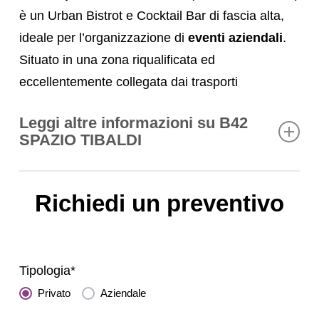
è un Urban Bistrot e Cocktail Bar di fascia alta,
ideale per l’organizzazione di
eventi aziendali
.
Situato in una zona riqualificata ed
eccellentemente collegata dai trasporti
Leggi altre informazioni su B42
SPAZIO TIBALDI
B42 Spazio Tibaldi Milano
Richiedi un preventivo
Il settore delle location per eventi a
Milano vive un’evoluzione costante.
Le imprese cercano spazi flessibili e
Tipologia*
moderni per le proprie attività.
In
Privato
Aziendale
questo contesto,
il
B42 Spazio