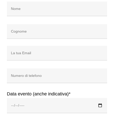
Tibaldi Milano
emerge come punto di
riferimento unico.
Situato in Viale
Tibaldi 39,
questo locale unisce
eleganza urbana e funzionalità
operative.
La sua struttura è ideale
per accogliere format aziendali
differenti.
Negli ultimi anni la richiesta di spazi
versatili è cresciuta notevolmente.
Le
aziende desiderano ambienti capaci
di trasformarsi rapidamente.
Il
B42
Spazio Tibaldi Milano
risponde con
Data evento (anche indicativa)*
precisione a queste esigenze di
mercato.
La sua offerta combina