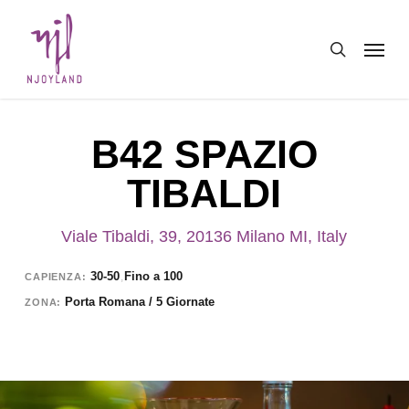
Skip
Menu
to
search
main
content
B42 SPAZIO
TIBALDI
Viale Tibaldi, 39, 20136 Milano MI, Italy
30-50
Fino a 100
,
CAPIENZA
Porta Romana / 5 Giornate
ZONA