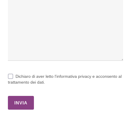
vicina Stazione Tibaldi ha
ulteriormente valorizzato l’intero
quartiere.
Il
B42 Spazio Tibaldi Milano
sorge
proprio in questa cornice rinnovata.
Il
locale ha saputo reinterpretare
l’eredità urbanistica della zona.
Gli
interni mantengono un fascino post-
Dichiaro di aver letto l'informativa privacy e acconsento al
industriale integrato con dettagli di
trattamento dei dati.
design moderno.
La vicinanza con
l’Università Bocconi attraversa un
pubblico cosmopolita ed esigente.
Questa posizione garantisce un’ottima
accessibilità sia con i mezzi pubblici