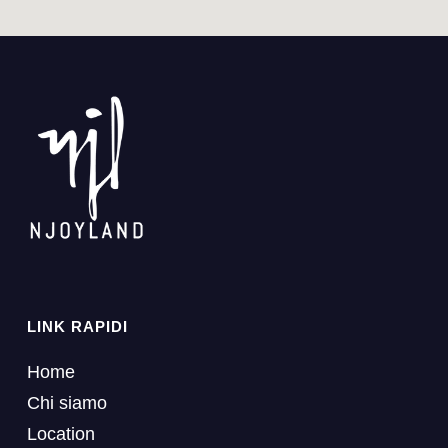
organizzare una festa!
workshop,
cene di gala o cocktail
party.
Il nostro team è composto da professionisti
nell’ambito dell’organizzazione di feste e vi
La modularità del locale consente di
guideremo verso le scelte più adatte alle vostre
gestire gruppi di varie dimensioni.
Il
esigenze e al vostro budget.
team di
B42 Spazio Tibaldi Milano
supporta il cliente in ogni fase
Infine, Njoyland offre una vasta gamma di
servizi
organizzativa.
Ogni dettaglio viene
aggiuntivi
. Catering, intrattenimento e fotografo,
curato per garantire la massima
per esempio, che potrai utilizzare durante il tuo
coerenza con il brand ospitato.
Gli
evento.
allestimenti possono essere
LINK RAPIDI
personalizzati per riflettere l’immagine
Selezioniamo per i nostri clienti solo
Home
aziendale.
Questa attenzione rende
professionisti affidabili e capaci per garantire la
Chi siamo
ogni incontro un’esperienza unica e
migliore resa del vostro evento
Location
coordinata.