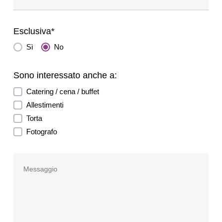
La struttura dell’
art mall
si distingue nel cuore
pulsante di Milano per la sua vibrante atmosfera
Esclusiva*
artistica e uno stile inconfondibile. Ogni angolo è
Sì
No
progettato per stimolare i sensi, rendendo la
location il palcoscenico ideale per una vasta
Sono interessato anche a:
gamma di appuntamenti.
Catering / cena / buffet
Allestimenti
Il locale è perfetto per ospitare corporate party
Torta
eleganti o informali, capaci di sorprendere,
Fotografo
intrattenimento dal vivo e presentazioni di
prodotto d’impatto che catturano l’attenzione dei
media. È anche lo sfondo ideale per compleanni
aziendali fuori dagli schemi, nati per celebrare i
successi del team in un contesto stimolante,
dinamico e immerso nella cultura visiva.