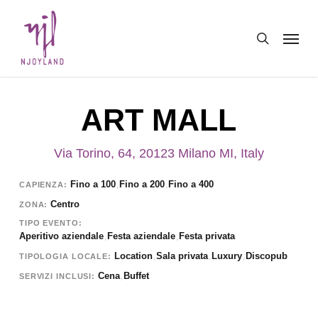
Skip
Menu
to
search
main
content
ART MALL
Via Torino, 64, 20123 Milano MI, Italy
Fino a 100
Fino a 200
Fino a 400
,
,
CAPIENZA
Centro
ZONA
TIPO EVENTO
Aperitivo aziendale
Festa aziendale
Festa privata
,
,
Location
Sala privata
Luxury
Discopub
,
,
,
TIPOLOGIA LOCALE
Cena
Buffet
,
SERVIZI INCLUSI